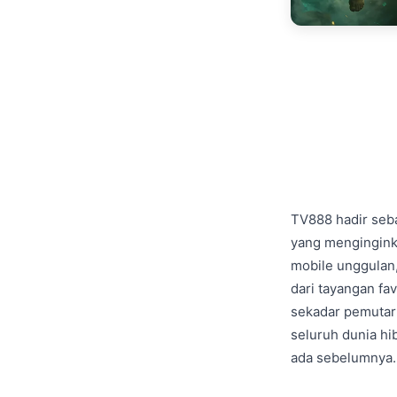
TV888 hadir seb
yang menginginka
mobile unggulan
dari tayangan fav
sekadar pemutar
seluruh dunia h
ada sebelumnya.