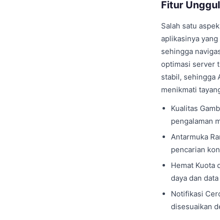
Fitur Unggu
Salah satu aspe
aplikasinya yang
sehingga navigas
optimasi server
stabil, sehingga
menikmati tayang
Kualitas Gamb
pengalaman m
Antarmuka Ram
pencarian kon
Hemat Kuota d
daya dan data 
Notifikasi Ce
disesuaikan d