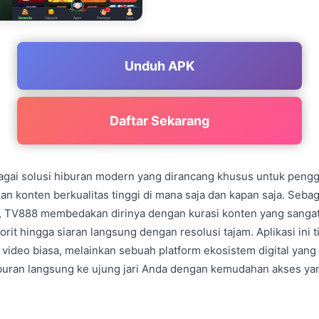
Unduh APK
Daftar Sekarang
agai solusi hiburan modern yang dirancang khusus untuk pen
n konten berkualitas tinggi di mana saja dan kapan saja. Sebaga
, TV888 membedakan dirinya dengan kurasi konten yang sangat
orit hingga siaran langsung dengan resolusi tajam. Aplikasi ini 
 video biasa, melainkan sebuah platform ekosistem digital ya
iburan langsung ke ujung jari Anda dengan kemudahan akses y