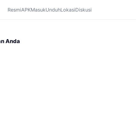
Resmi
APK
Masuk
Unduh
Lokasi
Diskusi
an Anda