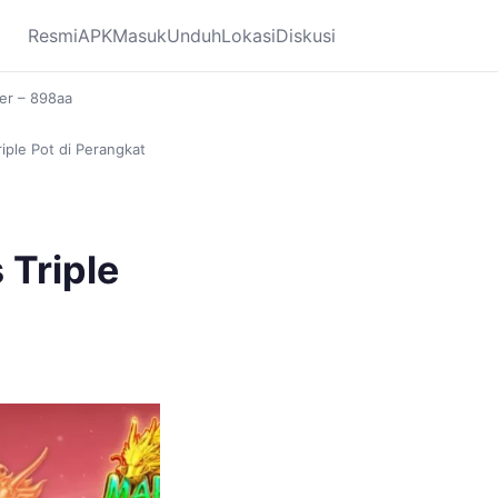
Resmi
APK
Masuk
Unduh
Lokasi
Diskusi
er – 898aa
ple Pot di Perangkat
Triple