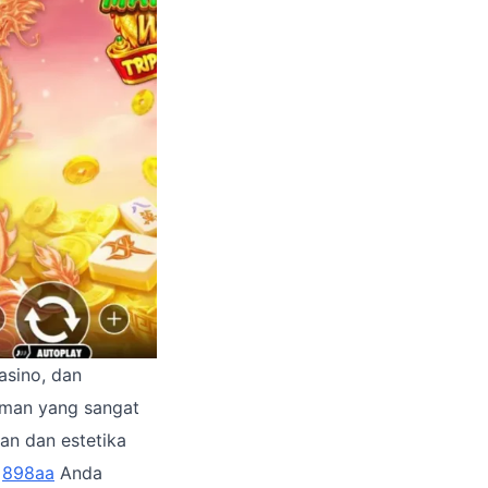
asino, dan
aman yang sangat
an dan estetika
k
898aa
Anda