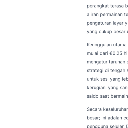
perangkat terasa b
aliran permainan t
pengaturan layar y
yang cukup besar 
Keunggulan utama d
mulai dari €0,25 h
mengatur taruhan 
strategi di tengah
untuk sesi yang le
kerugian, yang sa
saldo saat bermain
Secara keseluruha
besar; ini adala
pengguna seluler.