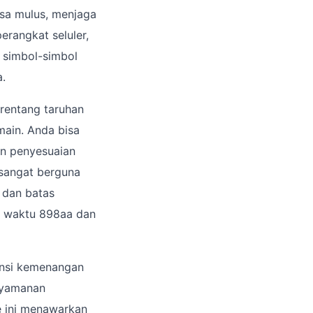
rasa mulus, menjaga
erangkat seluler,
n simbol-simbol
.
 rentang taruhan
main. Anda bisa
an penyesuaian
a sangat berguna
 dan batas
n waktu 898aa dan
ensi kemenangan
nyamanan
e ini menawarkan