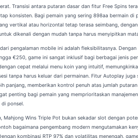
erat. Transisi antara putaran dasar dan fitur Free Spins te
etap konsisten. Bagi pemain yang sering 898aa bermain di p
ang vertikal atau horizontal tetap terasa seimbang, denga
untuk dikenali dengan mudah tanpa harus menyipitkan mata
ari pengalaman mobile ini adalah fleksibilitasnya. Dengan
ingga €250, game ini sangat inklusif bagi berbagai jenis pe
dengan cepat melalui menu koin yang intuitif, memungkink
 sesi tanpa harus keluar dari permainan. Fitur Autoplay jug
bih panjang, memberikan kontrol penuh atas jumlah putaran
ngat penting bagi pemain yang memprioritaskan manajeme
 di ponsel.
n, Mahjong Wins Triple Pot bukan sekadar slot dengan pot
h contoh bagaimana pengembang modern mengutamakan ke
 Dengan kombinasi RTP 97% dan volatilitas menengah, gam