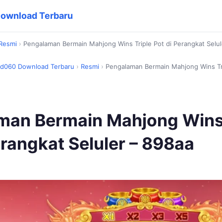
Download Terbaru
Resmi
›
Pengalaman Bermain Mahjong Wins Triple Pot di Perangkat Selul
n d060 Download Terbaru
›
Resmi
›
Pengalaman Bermain Mahjong Wins Tri
man Bermain Mahjong Wins 
erangkat Seluler – 898aa