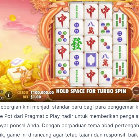
bepergian kini menjadi standar baru bagi para penggemar k
le Pot dari Pragmatic Play hadir untuk memberikan pengal
layar ponsel Anda. Dengan perpaduan tema abad pertengah
k, game ini dirancang agar tetap tajam dan responsif, bai