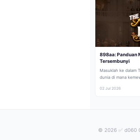
898aa: Panduan 
Tersembunyi
Masuklah ke dalam 
dunia di mana keme
tinggi. Slot dari Bet
02 Jul 2026
© 2026 ✅ d060 Of